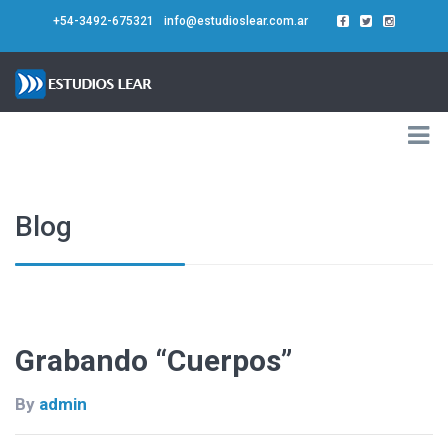
+54-3492-675321
info@estudioslear.com.ar
Blog
Grabando “Cuerpos”
By
admin