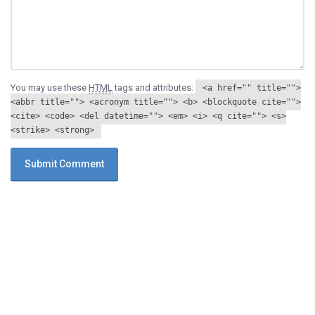
You may use these
HTML
tags and attributes:
<a href="" title="">
<abbr title=""> <acronym title=""> <b> <blockquote cite="">
<cite> <code> <del datetime=""> <em> <i> <q cite=""> <s>
<strike> <strong>