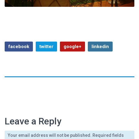
facebook
twitter
google+
linkedin
Previous Article
Next Article
Leave a Reply
Your email address will not be published. Required fields
febrero 15, 2015
By
admin