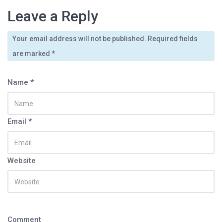
Leave a Reply
Your email address will not be published. Required fields
marzo 16, 2014
By
admin
febrero 10, 2015
By
admin
Los ganadores del certamen “Desde…
are marked
*
Agustin Olivera
Name *
Email *
Website
Comment