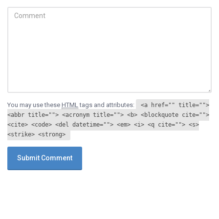
You may use these
HTML
tags and attributes:
<a href="" title="">
<abbr title=""> <acronym title=""> <b> <blockquote cite="">
<cite> <code> <del datetime=""> <em> <i> <q cite=""> <s>
<strike> <strong>