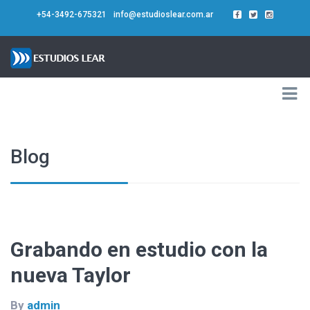
+54-3492-675321
info@estudioslear.com.ar
Blog
Grabando en estudio con la
nueva Taylor
By
admin