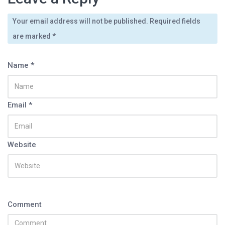
Your email address will not be published. Required fields
noviembre 26, 2012
By
admin
diciembre 12, 2012
By
admin
Bazofia (Sunchales) graba su cd…
are marked
*
Zeta rock, re-mezcló un tema…
Name *
Email *
Website
Comment