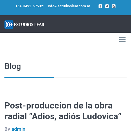
+54-3492-675321
info@estudioslear.com.ar
Blog
Post-produccion de la obra
radial “Adios, adiós Ludovica”
By
admin