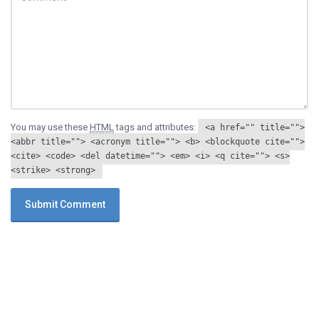
You may use these
HTML
tags and attributes:
<a href="" title="">
<abbr title=""> <acronym title=""> <b> <blockquote cite="">
<cite> <code> <del datetime=""> <em> <i> <q cite=""> <s>
<strike> <strong>