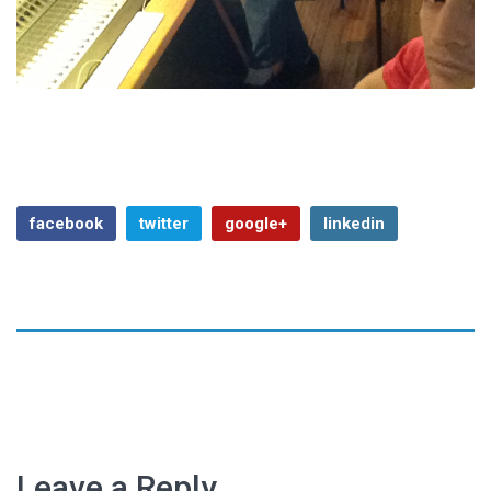
facebook
twitter
google+
linkedin
Previous Article
Next Article
Leave a Reply