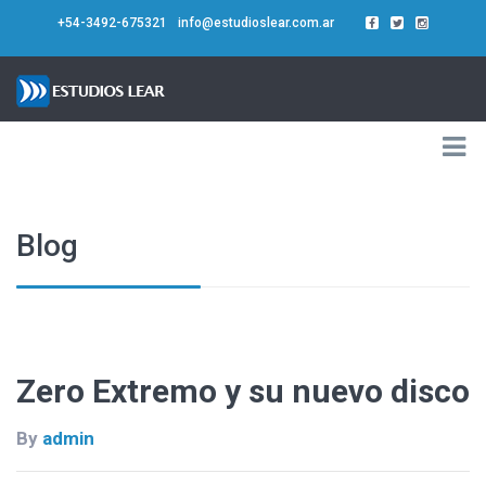
+54-3492-675321
info@estudioslear.com.ar
Blog
Zero Extremo y su nuevo disco
By
admin