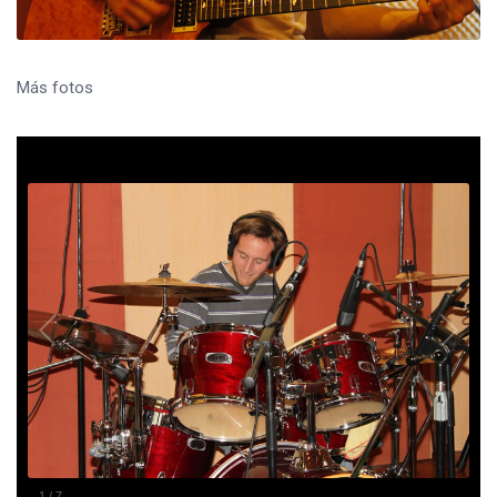
Más fotos
1
/
7