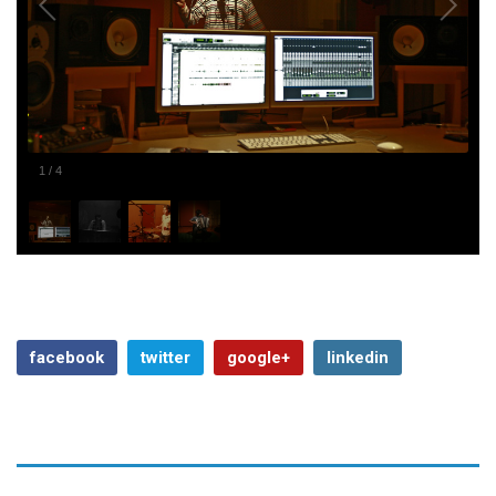
1
/
4
facebook
twitter
google+
linkedin