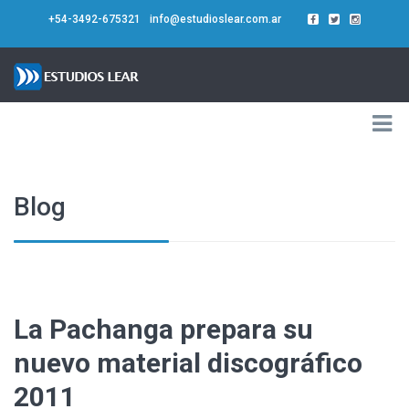
+54-3492-675321
info@estudioslear.com.ar
Blog
La Pachanga prepara su
nuevo material discográfico
2011