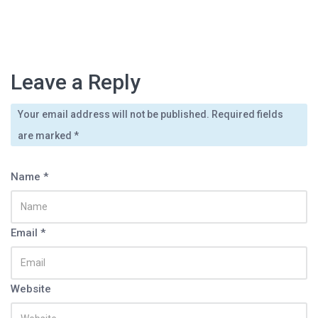
Previous Article
Next Article
Leave a Reply
Your email address will not be published. Required fields
septiembre 16, 2011
By
admin
noviembre 1, 2011
By
admin
El coro de la Asociación…
are marked
*
Las voces de una versión…
Name *
Email *
Website