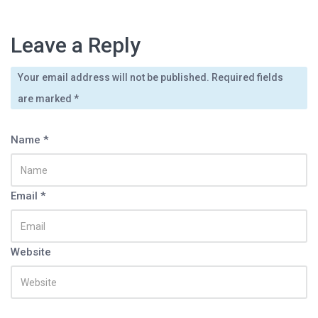
Next Article
Leave a Reply
Your email address will not be published. Required fields
diciembre 5, 2010
By
admin
enero 6, 2011
By
admin
COF termina su mezcla y…
are marked
*
La Loca Alicia, ya cierra…
Name *
Email *
Website