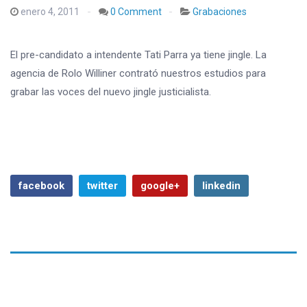
enero 4, 2011
0 Comment
Grabaciones
El pre-candidato a intendente Tati Parra ya tiene jingle. La
agencia de Rolo Williner contrató nuestros estudios para
grabar las voces del nuevo jingle justicialista.
facebook
twitter
google+
linkedin
Previous Article