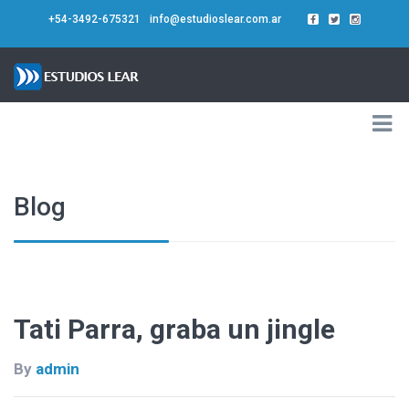
+54-3492-675321
info@estudioslear.com.ar
Blog
Tati Parra, graba un jingle
By
admin