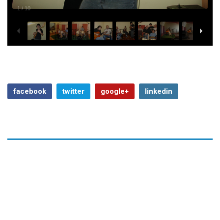
1
/
10
facebook
twitter
google+
linkedin
Previous Article
Next Article