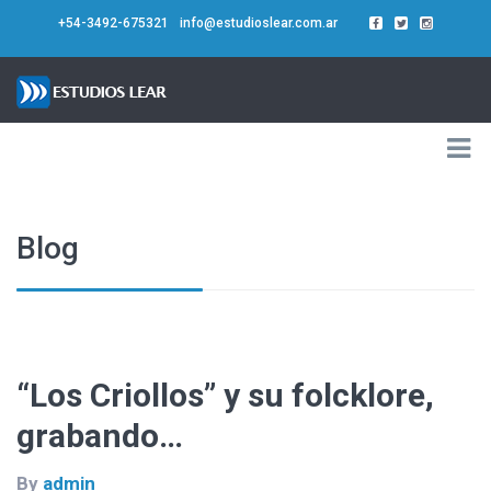
+54-3492-675321
info@estudioslear.com.ar
Blog
“Los Criollos” y su folcklore,
grabando…
By
admin