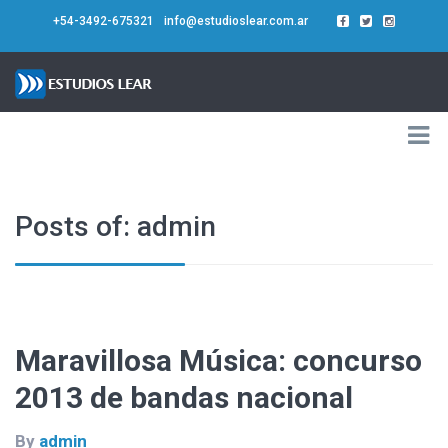
+54-3492-675321
info@estudioslear.com.ar
Posts of: admin
Maravillosa Música: concurso
2013 de bandas nacional
By
admin